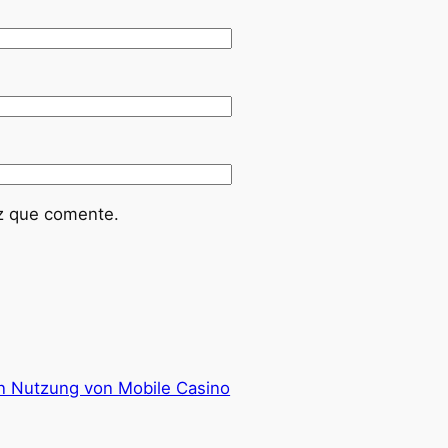
ez que comente.
n Nutzung von Mobile Casino