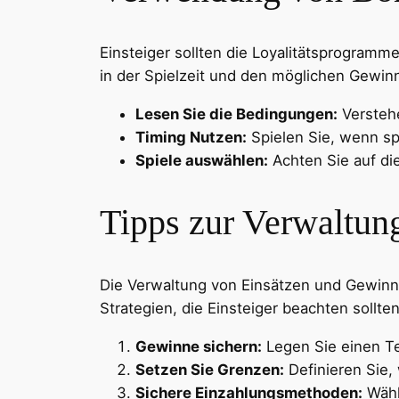
Einsteiger sollten die Loyalitätsprogram
in der Spielzeit und den möglichen Gewin
Lesen Sie die Bedingungen:
Versteh
Timing Nutzen:
Spielen Sie, wenn sp
Spiele auswählen:
Achten Sie auf di
Tipps zur Verwaltun
Die Verwaltung von Einsätzen und Gewinnen
Strategien, die Einsteiger beachten sollten
Gewinne sichern:
Legen Sie einen Te
Setzen Sie Grenzen:
Definieren Sie, 
Sichere Einzahlungsmethoden:
Wähl