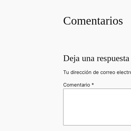
Comentarios
Deja una respuesta
Tu dirección de correo electr
Comentario
*